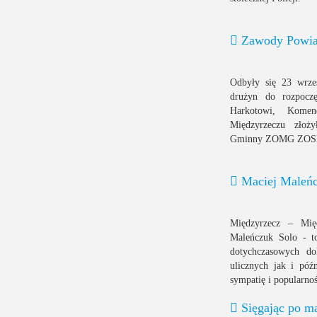
Zawody Powi
Odbyły się 23 wrze
drużyn do rozpocz
Harkotowi, Kome
Międzyrzeczu złoż
Gminny ZOMG ZOSP 
Maciej Maleńc
Międzyrzecz – Mię
Maleńczuk Solo - to
dotychczasowych do
ulicznych jak i póź
sympatię i popularnoś
Sięgając po ma