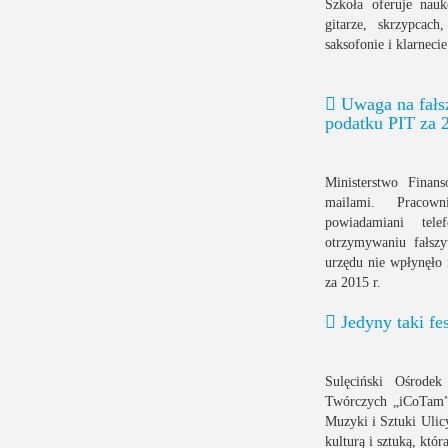
Szkoła oferuje nauk
gitarze, skrzypcach
saksofonie i klarnecie
Uwaga na fałsz
podatku PIT za 2
Ministerstwo Finan
mailami. Pracow
powiadamiani tele
otrzymywaniu fałszy
urzędu nie wpłynęło 
za 2015 r.
Jedyny taki fes
Sulęciński Ośrodek
Twórczych „iCoTam”
Muzyki i Sztuki Ulic
kulturą i sztuką, któ