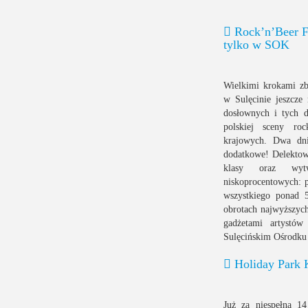
Rock’n’Beer Fe
tylko w SOK
Wielkimi krokami zbl
w Sulęcinie jeszcze
dosłownych i tych 
polskiej sceny ro
krajowych. Dwa dni
dodatkowe! Delektow
klasy oraz wytw
niskoprocentowych: p
wszystkiego ponad 
obrotach najwyższych
gadżetami artystów
Sulęcińskim Ośrodku 
Holiday Park K
Już za niespełna 14