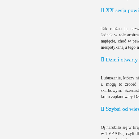
XX sesja powi
Tak można ją nazwa
Jednak w rolę arbitr
napięcie, choć w pe
niespotykaną u tego 
Dzień otwarty
Lubuszanie, którzy n
r. mogą to zrobić 
skarbowym. Szesnas
kraju zaplanowały Dz
Szybsi od wie
Oj narobiło się w kr
w TVP ABC, czyli dla